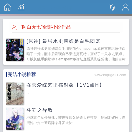
搜 索
“阿白无七”全部小说作品
[原神] 最强水史莱姆是白毛团宠
原神最强水史莱姆是白毛团宠简介emspemsp原神重度玩家伊白
睡了一觉，醒来后发现自己穿进提瓦特，变成了一只水史莱姆，
可以长触手的那种！emspemsp论坛直播系统提醒他，他的目标
是在一切的最后成为一个被玩家...
完结小说推荐
www.biquge21.com
在恋爱综艺里搞对象【1V1甜H】
...
斗罗之异数
地球青年意外身死，转世投胎又恰逢大神打架，轮回池破碎，自
混沌中走一遭后降临斗罗大陆...