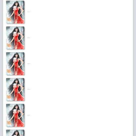
...
...
...
...
...