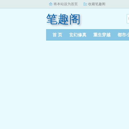
将本站设为首页
收藏笔趣阁
笔趣阁
首 页
玄幻修真
重生穿越
都市