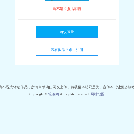
看不清？点击刷新
确认登录
没有账号？点击注册
有小说为转载作品，所有章节均由网友上传，转载至本站只是为了宣传本书让更多读
Copyright ©
笔趣阁
All Rights Reserved.
网站地图