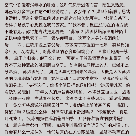
空气中弥漫着消毒水的味道，这种气息于温酒而言，陌生又熟悉。
_
假千金被迫继承亿万遗产
假千金 真富豪
假千金被迫继承亿万家产
她已经好多年没在这个时空待过了。 多少年了？ 温酒闭着眼，思绪
TXT
假千金被迫继承亿万家产 乔叮叮免费阅读
假千金继承殡仪馆后免费阅
渐远时，两道刻意压低的讨论声就这么钻入她耳中。 “都闹自杀了，
读
假千金真富豪
假千金被迫继承亿万家产免费阅读
假千金拿了
假千金
看样子是铁了心想赖在我们苏家。” “我不管，反正彤彤在的地方就
不能有她，你得想办法把她弄走！” 苏家？ 温酒从脑海里那堆陌生
暴富
假千金被迫继承亿万家产全文
假千金是豪门
假千金迫假
假千金被
记忆中略微思索了一下，很快便明白。 这两个人是苏温酒的父
迫继承亿万家产 乔叮叮
母……不，正确来说是养父母。 苏家养了苏温酒十七年，突然得知
亲生女儿另有其人，对苏温酒的态度瞬间就变了，直接让她离开苏
家。 真千金归来，假千金让位。 可家人于苏温酒而言何其重要，接
受不了这种变故的她割腕自杀了。 如今躺在病床上的人，已经不是
苏温酒。 苏温酒死了。 她是从异时空回来的温酒，大概是因为苏温
酒的灵魂磁场与她相同，她的灵魂回归时发生意外，灵魂链接到苏
温酒身上。 “要不这样，你找个借口把她送到你那些远房亲戚家，给
点钱打发他们！”中年女人的声音再次响起。 不等苏立恒回应，温酒
已经睁开双眸，尝试着坐起身。 这副身体还有些虚弱。 看见温酒醒
了，苏立恒将想说的话咽回肚子里，虚伪的上前嘘寒问暖：“温酒，
你醒了啊？感觉怎么样，身体有哪里不舒服吗？” “你这孩子，真是
吓死我了。”沈永如握住温酒苍白的手，那张保养得宜的脸满是担
忧，就连声音都有些哽咽。 如果刚才温酒没有听见他们的对话，也
许会有那么一点认为，他们是真的在关心苏温酒。 温酒不动声色的