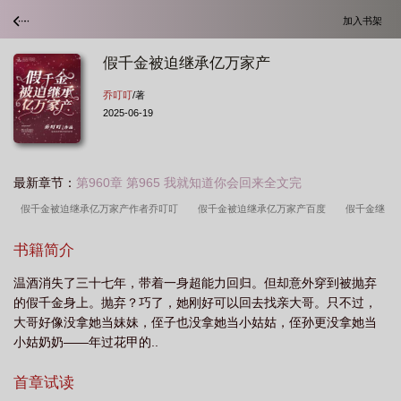
加入书架
假千金被迫继承亿万家产
乔叮叮
/著
2025-06-19
最新章节：
第960章 第965 我就知道你会回来全文完
假千金被迫继承亿万家产作者乔叮叮
假千金被迫继承亿万家产百度
假千金继
承人横扫香江免费阅读
假千金是首富
假千金绝了
假千金 被迫继承亿万家
书籍简介
产
假千金真首富
假千金被赶出豪门
假千金是真富豪
假千金是首富亲闺
温酒消失了三十七年，带着一身超能力回归。但却意外穿到被抛弃
女
假千金意外继承
假千金身家百亿
假千金被迫继承亿万家产温酒
假千
的假千金身上。抛弃？巧了，她刚好可以回去找亲大哥。只不过，
金被迫继承亿万家产全文免费阅读
真富豪
假千金被迫继承亿万家产免费
假
大哥好像没拿她当妹妹，侄子也没拿她当小姑姑，侄孙更没拿她当
千金才是顶级豪门
假千金的豪门
假千金被迫继承亿万家产免费阅
假千金的
小姑奶奶——年过花甲的..
身份曝光后我就被豪门父母毫不留情赶出家门
假千金被迫继承亿万家产txt
假
首章试读
千金被迫继承亿万家产资源
假千金当继承人的
假千金被迫继承亿万家产