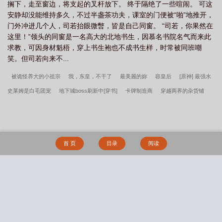
搁下，走至窗边，将支起的叉杆放下。 终于隔绝了一些喧闹。 可这
安静却没能维持多久，不过半盏茶功夫，课室的门便被“啪”地推开，
门外冲进几个人，司若抬眼微暼，皆是自己同窗。 “司若，你果然在
这里！”领头的同窗是一名高大的北地书生，因慕名书院名气而来此
求教，可因身材魁梧，穿上书生袍也不成书生样，时常被同班嘲
笑。但司若向来不...
被诡怪养大的小祖宗
我，东皇，不干了
最美麗的妳
容皇后
[原神] 最强水
史莱姆是白毛团宠
地下城boss刷新中[穿书]
卡牌制造商
穿越两界的杂货铺
小熊领主[基建]
短耳兔被狼族上将盯上了
我死后谣言四起
开局直播雍正登基
[游戏体]
王子病
我在乡下有栋楼
两个龙傲天遇上后
虐文男主的小心肝不好
当
二度回归
恶毒少爷被读心后成团宠
[综漫] 咒术师的我马甲遍布横滨
娇少
首 页
目录
阅读
爷被山匪掳走后
葡萄藤(bg骨)
星炬学院恋爱观察笔记：达妮娅与西格莉卡的甜涩
同居物语
青梅竹马观察手帐(1v1)
这货不是女配
青萝记
男狐狸精是在勾引
我吗（仙侠1V1）
艺术学院那点事儿
放学后即时做爱
东莞爱情故事
被逼从
搜 索
良（1v2）