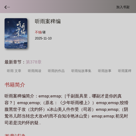
加入书架
听雨案稗编
不猫
/著
2025-11-10
最新章节：
第378章
听雨 文章
听雨阅读
听雨的作品
听雨短故事集
听雨故事
听雨案稗
编by不猫好看不
听雨视频
乐曲听雨
听雨案稗编by不猫
听雨文
书籍简介
学
听雨阅读答案叶延滨
听雨案稗编在线阅读
听雨案稗编TXT
听雨
听雨案稗编简介：emsp;emsp;［千副面具里，哪副才是你的真
01
听雨案稗编 最新章节更新时间
短篇听雨
播放听雨
听雨书籍
听
容？］emsp;emsp;（原名：《少年听雨楼上》）emsp;emsp;狡猾
雨文集
听雨诉
听雨百科
听雨在线阅读
听雨朗读
听雨案稗编免费阅
腹黑世子攻（沈灼怀）x冰山美人仵作受（司若）emsp;emsp;（阴
读
听雨原文
听宇网
听雨彭俐阅读题答案
听雨纪谈
听雨是谁的作
鸷吊儿郎当转忠犬攻x钓而不自知冷艳冰山受）emsp;emsp;初见时
司若是沈灼怀的疑..
品
听雨全文
听雨现代文阅读题及答案
听雨彭俐阅读
听雨彭俐阅读理解
答案
听雨案稗编剧透
听雨案稗编by不猫免费阅读
听雨节选彭俐
听雨