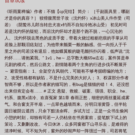
首章试读
节选彭俐阅读答案六年级
听雨录
听雨实录
听雨文章
《听雨案稗编》作者：不猫【cp完结】 简介： ［千副面具里，哪副
才是你的真容？］ 狡猾腹黑世子攻（沈灼怀）x冰山美人仵作受（司
若） （阴鸷吊儿郎当转忠犬攻x钓而不自知冷艳冰山受） 初见时司
若是沈灼怀的疑犯，而后沈灼怀却才是那个跑不脱，一心沉沦的
人。 沈灼怀脱去黑色的皮质手套，带着火烧过粗粝疤痕的手掌从司
若脸上那颗泪痣划过，为他带来颤栗一般的触感。但一向拒人于千
里之外的司若没有退后，他如蝶翼般的睫毛颤抖扑闪着，低声说:“沈
灼怀……请抱紧我。” 1v1，he～ 总字数大概65w左右，案件算是单
元剧的模式，然后公路文，剧情随着两个主角的行进步伐不断展开
～ 避雷指南： 1、全架空古风朝代，可能有不够考据瞎编的地方；
2、攻受性格都有缺陷，不是什么完美的大好人； 3、权谋部分作者
智商不够，所以是作者家的猫写的，有bug是猫猫的错！ 4、还没想
出来但肯定会有…… # 正文 悬疑、救赎、破案、强强、职业、he、
钓系、腹黑x清冷、欢喜冤家 第1章 春雨正愁，细密的雨丝蔓延成雾
气。和合窗支开半扇，一点翠色越墙而来。分明日渐黄昏，但半轮
圆日被阴云遮挡，只余下黯淡余晖。 乡试方过，正是一众书生偷闲
小憩的时刻，却独有司若一人仍枯坐在书房案前，提笔默下试上的
策论，又删删改改。 今日休沐，众多同窗都下山寻乐去，是难得的
清净时候。可不知为何，窗外的吵闹声却一阵强过一阵，司若将笔