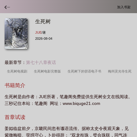
加入书架
生死树
JUE
/著
2026-08-04
最新章节：
第七十八章夜话
生死树电视剧
生死树电影完整版
生死树下的窃语电子书
梅州灵光寺生死
树
梅州生死树
生死树电影
生死树电影免费
生死树演员表
生死树下
书籍简介
的窃语适合孩子看吗
生死相随歌曲原唱
生死树下的窃语主要内容
生死树下
生死树是由作者：JUE所著，笔趣阁免费提供生死树全文在线阅读。
的窃语
生死树下的窃语墨多多电子版
电子版
生死树灵光寺
生死树下的
三秒记住本站：笔趣阁 网址：www.biquge21.com
窃语讲的是什么
生死树下的窃语pdf
生死树下的窃语中唐晓翼回归了吗
生
死树下的窃语免费阅读全文
生死树下的窃语讲了什么
生死树下的窃语唐晓翼出
首章试读
现过吗
生死树jue
生死树下的窃语免费观看
生死树下的窃语电子版
生
姜姒临盆前夕，京畿民间忽有谶语流传。据称太史令夜观天象，见
死树下的窃语有唐晓翼吗
生死树 电视剧全集免费观看高清
生死树下的窃语是
紫微晦暗、荧惑守心，卜卦得辞： “双龙衔珠，璧合珠联，同气连