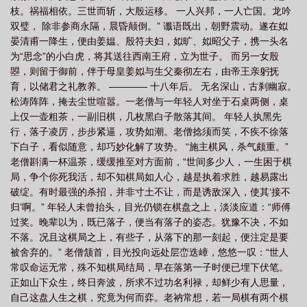
枝。祸福相依。三世而斩，大殷运移。 一人兴邦，一人亡国。龙吟
正版吗
生死树简介
双璧， 除非参商永隔，晨昏颠倒。” 谶语既出，朝野震动。遂在姒
晏清甫一降生，便由姜媪、殷符夫妇，姒旷、姒昭父子，携一头名
为“思念”的小白虎，将其送往西南王府，立为世子。 而另一女殷
曌，则留于御前，伴于母皇姜姒与生父秦彻左右，由帝王亲躬抚
育，以储君之礼教养。 ———— 十八年后。 无名深山，古刹幽寂。
松涛阵阵，掩去尘世喧嚣。一老僧与一年轻人对坐于石桌两侧，桌
上仅一壶粗茶，一副旧棋，几枚黑白子散落其间。 年轻人执黑先
行，落子凌厉，步步紧逼，攻势如潮。老僧捻须而笑，不疾不徐落
下白子，看似随意，却巧妙化解了攻势。 “施主棋风，杀气颇重。”
老僧斟满一杯温茶，缓缓推至对方面前，“世间多少人，一生困于棋
局，争个你死我活，却不知棋局如人心，越是执着求胜，越易露出
破绽。有时最强的杀招，并非寸土不让，而是诱敌深入，使其‘接不
归’啊。” 年轻人未曾抬头，目光仍锁在棋盘之上，淡淡应道：“师傅
过奖。晚辈以为，既已落子，便当有落子的姿态。犹豫不决，不如
不落。况且这棋局之上，有些子，从落下的那一刻起，便注定是要
被舍弃的。” 老僧颔首，目光投向远处层峦迭嶂，悠悠一叹：“世人
常叹命运无常，殊不知棋局结局，早在落第一子时便已埋下伏笔。
正如山下众生，终日奔波，所求不过功名利禄，却鲜少有人思量，
自己这盘人生之棋，究竟为何而弈。老衲常想，若一局棋有两个棋