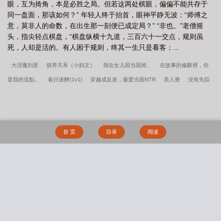
眼，互为掎角，本是必胜之局。但若这两处棋眼，偏偏不能共存于
同一盘面，那该如何？” 年轻人终于抬首，眼神平静无波：“师傅之
意，莫非人的命数，在出生那一刻便已成定局？” “非也。”老僧摇
头，指尖轻点棋盘，“棋盘纵横十九道，三百六十一交点，规则虽
死，人却是活的。有人困于规则，终其一生只是看客；...
大淫魔刘星
驯养关系（小妈文）
我在女儿国当国师。
在故事的修辭裡，你
是我的逗點。
春日迷醉(1v1)
穿越成反派，最爱当面NTR
美人册
没有失踪
的飞机杯-B分支
淫龙驯服手册
熟女之殇之扒下熟女妈妈们的乳罩
青梅熟时
（现言，1v1h）
伪装成渣攻后，我被疯批们觊觎了
高冷女神们的私密情缘
路
边男主的养成方法：未来女儿们的恋爱头脑战（完全重置版）
阮钰
爸妈的秘密
首 页
目录
阅读
种马男下半身出轨日常
只想cao他九次
林萧的沉沦
兄无兄样
葡萄藤(bg
骨)
星炬学院恋爱观察笔记：达妮娅与西格莉卡的甜涩同居物语
青梅竹马观察手
帐(1v1)
这货不是女配
青萝记
男狐狸精是在勾引我吗（仙侠1V1）
艺术学院
搜 索
那点事儿
放学后即时做爱
东莞爱情故事
被逼从良（1v2）