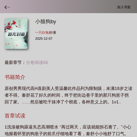
加入书架
小狼狗by
一只白兔糖
/著
2025-12-07
最新章节：
分卷阅读66
书籍简介
原创男男现代高H喜剧美人受温馨此作品列为限制级，未满18岁之读
者不得。秦舒花了好久的时间，终于把街边巷子里的那只狗崽子拐
回了家。……然后被吃干抹净了个彻底，各种意义上的。1v1..
首章试读
1洗澡被狗舔逼失态高潮喷水 “再过两天，应该就能拆石膏了。”小心
地握着怀里的狗崽子的前爪仔细地看了看，秦舒小小地舒了口气。