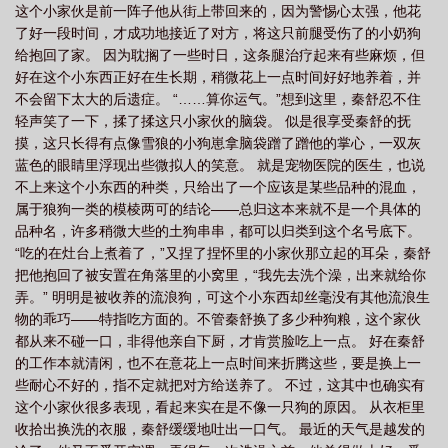
这个小家伙是前一阵子他从街上带回来的，因为警惕心太强，他花
了好一段时间，才成功地接近了对方，将这只前腿受伤了的小奶狗
给抱回了家。 因为耽搁了一些时日，这条腿治疗起来有些麻烦，但
好在这个小东西正好在生长期，稍微花上一点时间好好地养着，并
不会留下太大的后遗症。 “……算你运气。”想到这里，秦舒忍不住
轻声笑了一下，揉了揉这只小家伙的脑袋。 似是很享受秦舒的抚
摸，这只长得有点像雪狼的小狗崽拿脑袋蹭了蹭他的掌心，一双灰
蓝色的眼睛里浮现出些微拟人的笑意。 就是宠物医院的医生，也说
不上来这个小东西的种类，只给出了一个应该是某些品种的混血，
属于狼狗一类的模棱两可的结论——总归这本来就不是一个具体的
品种名，许多稍微大些的土狗串串，都可以归类到这个名号底下。
“吃的在灶台上煮着了，”又捏了捏怀里的小家伙那立起的耳朵，秦舒
把他抱回了被安置在角落里的小窝里，“我先去洗个澡，出来就给你
弄。” 明明是被收养的流浪狗，可这个小东西却丝毫没有其他流浪生
物的乖巧——特指吃方面的。不管秦舒换了多少种狗粮，这个家伙
都从来不碰一口，非得他亲自下厨，才肯赏脸吃上一点。 好在秦舒
的工作本就清闲，也不在意花上一点时间来折腾这些，要是换上一
些耐心不好的，指不定就把对方给送养了。 不过，这其中也确实有
这个小家伙很多表现，看起来实在是不像一只狗的原因。 从衣柜里
收拾出换洗的衣服，秦舒缓缓地吐出一口气。 最近的天气是越发的