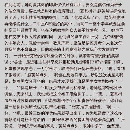
在此之前，她对夏其树的印象仅仅只有几面，要么是偶尔作为班长
谱
有你的夏天新裤子
有你的夏天歌词是什么意思
有你的夏天有你的陪伴歌
的催交班费，要么就是时有的擦肩而过。 “夏其树?” 赵芙然试探性地
词
有你的夏天才是盛夏
叫了叫，脸上挂着礼貌的微笑。 “嗯。” 他冷漠应了声。 赵芙然也没
再继续说什么，二中是C市最好的高中，而高二一整个学年就要提前
把高三的进度干完，坐在这间教室的众人都不敢懈怠一分。 她也不
想在交友上投入过多的时间。 她们班的班主任叫张芬，是个戴眼镜
的中年女人，教龄十余年，教风严辣，座位是按照月考个人名次每
月换的也不嫌麻烦，目的就是防止同桌混熟之后玩心大发影响学
习。 一开始张芬给她核对座位表的时候，就带着有些抱歉的笑容
说：“芙然，最近张主任抓早恋的那股劲儿你看到了吧?” 看到了啊，
凡事被发现早恋，一万字检讨，取消任何评优评先资格。 “嗯，看到
了张老师。” 赵芙然点头。 “我也在想这件事儿，所以这次换座儿我
是计划着男女分开坐的，结果才发现我们班是男生女生刚好多了一
个……” “你是班长，平时没少帮班里无私奉献，老师也都夸你性子
沉稳，思来想去，我也就把这个摊子甩给你了……” “嗯……夏其树
虽然有时候挺调皮的，但老师相信你个个负责任的好孩子，你们俩
坐一起你作为班长也可以帮忙看着。” 张芬推了推眼镜。 “啊……
好。” “嗯，最近三好的评优结果就要出来了，你为班级做了这么多
贡献绝对是榜上有名的，到时候学校给的贫困补助也会高点的。” 张
芬说。 听到关于补助的事儿，芙然点点头，眼神中多了一丝坚定。