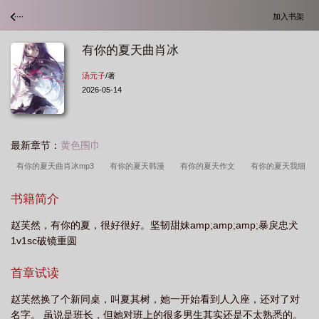
加入书架
有你的夏天曲肖冰
汤元子
/著
2026-05-14
最新章节：
黄色围巾
有你的夏天曲肖冰mp3
有你的夏天韩漫
有你的夏天作文
有你的夏天我细
心收藏
有你的夏天歌词
有你的夏天都很甜
有你的夏天
有你的夏天一定
书籍简介
很凉爽
有你的夏天是什么歌
有你的夏天才完整
有你的夏天真好
有你的
赵芙然，有你的夏，很好很好。坚韧甜妹amp;amp;amp;暴戾忠犬
夏天文案
有你的夏天dididida
有你的夏天歌曲
有你的夏天电影
有你的
1v1sc破镜重圆
夏天漫画免费观看下拉式最新
有你在的夏天电影完整版
有你的夏天电视剧免费
观看
有你在的夏天在线
有你的夏天曲肖冰
哈有你的夏天
有你在的夏天
首章试读
才完整
有你的夏日来信
有你的夏天漫画在线观看
有你的夏天漫画
有你
赵芙然换了个新同桌，叫夏其树，她一开始看到人入座，还对了对
在的夏天剧情介绍
电影有你在的夏天
有你的夏天英文
有你的夏天简
名字。 虽说是班长，但她对班上的很多男生其实还是不太熟悉的。