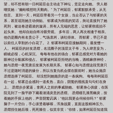
望，却不想有朝一日柯延臣会主动走下神坛，坚定走向她。 旁人都
嘲笑她：“癞蛤蟆想吃天鹅肉。” 为了柯延臣，郁雾默默承受，从无
怨言。 直到一天，柯廷臣带着另一个女孩，当众否认了与郁雾的关
系，甚至诋毁她主动倒贴。 郁雾成为彻底的笑话，舆论直接判了她
死刑，被迫卷进霸凌的漩涡，所有人无端的恶意，让郁雾彻底抬不
起头来。 他却自始自终冷眼旁观。 多年后，两人再次相逢于相亲。
他仍是圈内有名贵公子，气场凛冽，谈吐得体。 而郁雾，早已不是
以前任人宰割的小白花了。 2. 郁雾和柯延臣接触期间，最发憷一
人。 柯延臣的好友丞熠，名流圈子的顶层太子爷，为人肆意妄为，
睚眦必报，心机深沉。 每每有他在的场合，郁雾总感觉对方看她的
眼神过分黏腻和侵占。 郁雾被柯延臣拒绝的当晚，酒精麻痹神经，
她与丞熠一夜荒唐后发展为长期关系。 郁雾心知与丞熠这段荒唐只
不过是随时消逝的缘分，所以当复仇机会摆在眼前时，她当众抛弃
丞熠选择了柯延臣。 却没想到她抛弃的是一条疯狗。 每每和柯延臣
在一起，郁雾总会感到一道炙热，直白，阴鸷的视线直勾勾钉在身
上。 丞熠步步紧逼，拿两人之前的事威胁她。 郁雾身心俱疲，在医
院见到了一脸平静下藏着汹涌戾意的丞熠。 丞熠瞳孔漆黑幽戾，按
着她的手探上他的，声音阴鸷讥讽：“他比我更会伺候你吗？” 郁雾
脑子一片空白，手心滚烫着哆嗦，浑身战栗，直面这股精神压力。
丞熠捏住她后颈，死死箍住，似笑非笑：“你猜，如果柯延臣知道我