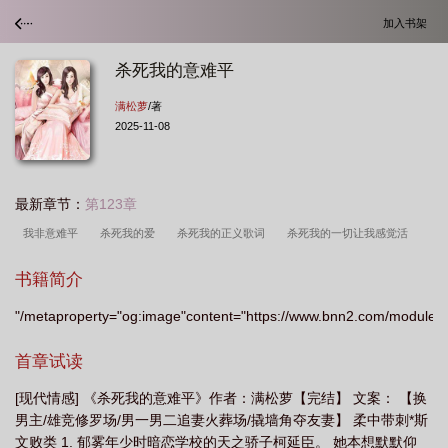
加入书架
杀死我的意难平
满松萝
/著
2025-11-08
最新章节：
第123章
我非意难平
杀死我的爱
杀死我的正义歌词
杀死我的一切让我感觉活
着
我杀死你了
杀死我的意难平郁雾
杀死我的意难平by满松萝
杀死我
书籍简介
的凶手
杀死我的意难平txt
杀死我的十三个原因
你们知道是谁
杀死我
"/metaproperty="og:image"content="https://www.bnn2.com/modules/a
的意难平满松萝
我杀意已决
杀死我的意难平TXT完整版
杀死我什么意
思
杀死我的是平静下来的某一刻 是凌迟或释怀
杀死我歌词
杀死我的心英
首章试读
文翻译
杀死我是什么意思
杀死我得了
杀死我的意难平满松罗
我杀死
[现代情感] 《杀死我的意难平》作者：满松萝【完结】 文案： 【换
你
杀死我歌曲
男主/雄竞修罗场/男一男二追妻火葬场/撬墙角夺友妻】 柔中带刺*斯
文败类 1. 郁雾年少时暗恋学校的天之骄子柯延臣。 她本想默默仰