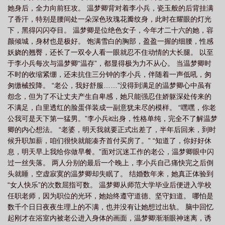
她身后，全力向前狂攻。 温梦卿背对着李小兵，瓷玉般的后背挂满
是什么意思
星星之火造句简单一点
星星之火是词语吗
星星之火可以燎原原
了香汗，特别是腰间处一朵深色玫瑰花瓣纹身，此时在耀眼的灯光
文
星星之火的意思
星星之火可以撩源原文
星星之火AABC式
星星之火
下，黑得闪闪夺目。 温梦卿是位绝色女子，今年才二十六的她，容
可以燎燃的意思
星星之火图片
星星之火舞蹈完整版
星星之火仿写词
颜倾城，身材也是极好。 饱满雪白的胸部，盈盈一握的细腰，性感
妖娆的翘臀，还长了一双令人看一眼就忍不住动情的大长腿。 以至
语
星星之火的拼音
星星之火可以撩源
星星之火猜一数字
星星之火类似
于李小兵每次与温梦卿“温存”，都显得极为力不从心。 当温梦卿时
的词语AABC
星星之火英语
星星之火可以撩源什么意思
星星之火作
不时的收缩紧绷，还未抗住三分钟的李小兵，伴随着一声低吼，匆
者
星星之火类似的词语
星星之火下一句怎么接
星星之火可以燎原什么意
匆缴械投降。 “老公，我好舒服……”没得到满足的温梦卿心中虽有
怨念，但为了不让丈夫产生自卑感，她只能强忍住娇躯深处传来的
思
星星之火电影
星星之火可以燎原出自哪里
星星之火可以燎原是谁说
不满足，白里透红的脸蛋佯装成一副意犹未尽的模样。 “嘿嘿，你老
的
星星之火美剧
星星之火aabc式的词语二年级
星星之火可以燎远
星
公我可是天下第一猛男。”李小兵it出身，性格单纯，完全不了解温梦
星之火读音
星星之火指的是什么意思
星星之火下一句
星星之火造句二年级
卿的内心想法。 “老婆，明天我就要正式出差了，半年后回来，到时
简单
候升职加薪，咱们很快就能凑齐首付买房了。” “知道了，你好好休
星星之火亦可燎原出自什么地方
星星之火指的是什么意思二年级
星星
息，明天早上我给你做早餐。”面对沉迷工作的老公，温梦卿眼中闪
之火 歌词
星星之火指的是
星星之火指什么
星星之火可以撩源文章
星
过一丝失落。 两人分别的最后一个晚上，李小兵自己痛快完之后倒
星之火可以撩原文
星星之火的寓意和象征
星星之火可燎原的意思
星星之火
头就睡，空虚寂寞的温梦卿却失眠了。 结婚数年来，她真正体验到
是aabc的词语吗
星星之火是四字词语吗
星星之火这样的词语有哪些
星星
“女人快乐”的次数屈指可数。 温梦卿从师范大学毕业后便进入学校
任职老师，因为职位的光环，她始终遵守道德、坚守妇道。 哪怕是
之火免费阅读
星星之火可以燎原
星星之火代表什么数字
星星之火可以燎
数千个日日夜夜生理上的不满，也并没有让她想过出轨。 脑中回忆
源
星星之火可以撩原是什么生肖
星星之火亦可燎原读后感
星星之火是成语
起刚才在浴室内被老公进入身体的画面，温梦卿渐渐眼神迷离，诱