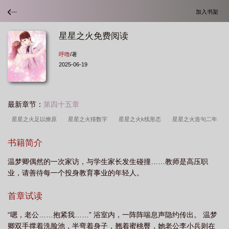
加入书架
星星之火免费阅读
呼噜
/著
2025-06-19
最新章节：
第四十五章
星星之火足以燎原
星星之火猜数字
星星之火k线形态
星星之火造句二年
级
星星之火算不算AABC
星星之火可以撩源背景
星星之火舞蹈
星星之
书籍简介
火可以撩源时间
星星之火可以撩源出自
星星之火在线观看
星星之火造
温梦卿偶然的一次家访，与学生家长发生碰撞……教师是高压职
句
星星之火可以撩你全文免费阅读
星星之火打一最佳生肖
星星之火可以撩
业，请善待每一个投身教育事业的年轻人。
源是谁写的
星星之火的意思二年级上册
星星之火亦可燎原
星星之火是什么
数字
星星之火是光源吗
星星之火可以撩源在哪个地方提出
星星之火可燎原
首章试读
的理解
星星之火表面上指的是什么实际上指的是什么
星星之火在课文中指的是
“嗯，老公……抱紧我……” 浴室内，一阵阵喘息声隐约传出。 温梦
什么
星星之火电视剧
可以撩源
星星之火指的是什么
星星之火能够燎原
卿双手撑着洗脸池，半弯着身子，翘着蜜桃臀，她老公李小兵则在