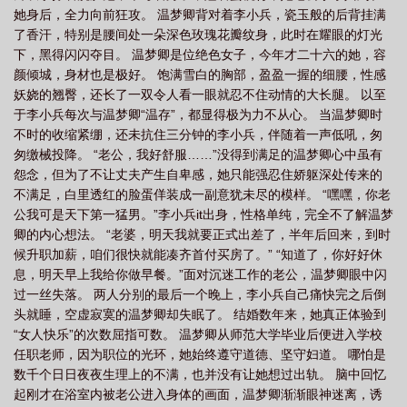
她身后，全力向前狂攻。 温梦卿背对着李小兵，瓷玉般的后背挂满
思
星星之火可以撩源
星星之火可燎原的理解
星星之火算不算AABC
星
了香汗，特别是腰间处一朵深色玫瑰花瓣纹身，此时在耀眼的灯光
星之火作者
星星之火指的是什么意思
星星之火歌曲
星星之火免费阅
下，黑得闪闪夺目。 温梦卿是位绝色女子，今年才二十六的她，容
读
星星之火可以燎原原文
星星之火猜一数字
星星之火在线观看
星星之
颜倾城，身材也是极好。 饱满雪白的胸部，盈盈一握的细腰，性感
妖娆的翘臀，还长了一双令人看一眼就忍不住动情的大长腿。 以至
火下一句怎么接
星星之火的意思
星星之火的寓意和象征
星星之火可以撩源
于李小兵每次与温梦卿“温存”，都显得极为力不从心。 当温梦卿时
在哪个地方提出
星星之火指什么
星星之火是aabc的词语吗
星星之火能够
不时的收缩紧绷，还未抗住三分钟的李小兵，伴随着一声低吼，匆
燎原是什么意思
星星之火可燎原的意思
星星之火代表什么数字
星星之火可
匆缴械投降。 “老公，我好舒服……”没得到满足的温梦卿心中虽有
怨念，但为了不让丈夫产生自卑感，她只能强忍住娇躯深处传来的
以撩源时间
星星之火亦可燎原出自什么地方
星星之火指的是什么
星星之火
不满足，白里透红的脸蛋佯装成一副意犹未尽的模样。 “嘿嘿，你老
英语
星星之火可以撩源出自
星星之火可以撩源什么意思
星星之火在课文中
公我可是天下第一猛男。”李小兵it出身，性格单纯，完全不了解温梦
指的是什么
星星之火可以撩你全文免费阅读
星星之火可以燎远
星星之火猜
卿的内心想法。 “老婆，明天我就要正式出差了，半年后回来，到时
数字
候升职加薪，咱们很快就能凑齐首付买房了。” “知道了，你好好休
星星之火AABC式
可以撩源
星星之火是光源吗
星星之火 歌
息，明天早上我给你做早餐。”面对沉迷工作的老公，温梦卿眼中闪
词
星星之火可以燎原是谁说的
星星之火可以燎源
星星之火造句
星星之
过一丝失落。 两人分别的最后一个晚上，李小兵自己痛快完之后倒
火舞蹈
星星之火类似的词语AABC
星星之火可以撩原文
星星之火指的是什
头就睡，空虚寂寞的温梦卿却失眠了。 结婚数年来，她真正体验到
么意思二年级
星星之火的拼音
星星之火造句简单一点
星星之火下一
“女人快乐”的次数屈指可数。 温梦卿从师范大学毕业后便进入学校
任职老师，因为职位的光环，她始终遵守道德、坚守妇道。 哪怕是
句
星星之火亦可燎原读后感
星星之火是四字词语吗
星星之火类似的词
数千个日日夜夜生理上的不满，也并没有让她想过出轨。 脑中回忆
语
星星之火aabc式的词语二年级
星星之火电视剧
星星之火照样子写词
起刚才在浴室内被老公进入身体的画面，温梦卿渐渐眼神迷离，诱