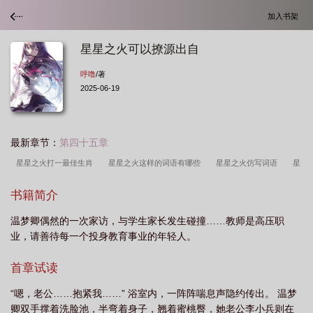
加入书架
星星之火可以撩源出自
呼噜
/著
2025-06-19
最新章节：
第四十五章
星星之火打一最佳生肖
星星之火这样的词语有哪些
星星之火仿写词语
星
星之火亦可燎原
星星之火造句二年级简单
星星之火可以燎原
星星之火可以
书籍简介
撩源原文
星星之火可以撩原是什么生肖
星星之火是成语吗
星星之火可以撩
温梦卿偶然的一次家访，与学生家长发生碰撞……教师是高压职
源是谁写的
星星之火舞蹈完整版
星星之火可以撩源文章
星星之火的意思二
业，请善待每一个投身教育事业的年轻人。
年级上册
星星之火可以燎原出自哪里
星星之火可以撩源背景
星星之火表面
上指的是什么实际上指的是什么
星星之火代表数字几
星星之火读音
星星之
首章试读
火k线形态
星星之火图片
星星之火指的是
星星之火是什么数字
星星之
“嗯，老公……抱紧我……” 浴室内，一阵阵喘息声隐约传出。 温梦
火足以燎原
星星之火电影
星星之火是词语吗
星星之火可以燎燃的意
卿双手撑着洗脸池，半弯着身子，翘着蜜桃臀，她老公李小兵则在