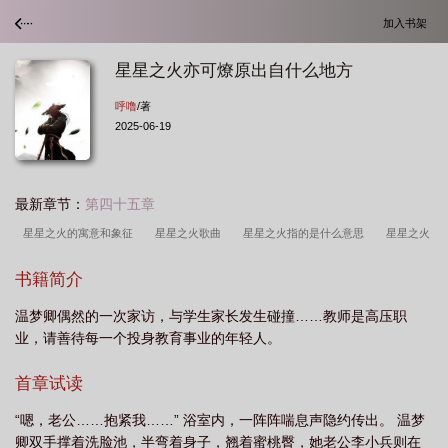
加入书架
星星之火亦可燎原出自什么地方
呼噜
/著
2025-06-19
最新章节：
第四十五章
星星之火的寓意和象征
星星之火歌曲
星星之火指的是什么意思
星星之火
可以燎燃的意思
星星之火仿写词语
星星之火舞蹈完整版
星星之火 歌
书籍简介
词
星星之火代表数字几
星星之火可以燎原
星星之火k线形态
星星之火
温梦卿偶然的一次家访，与学生家长发生碰撞……教师是高压职
电影
星星之火下一句
星星之火可以燎远
星星之火造句二年级简单
星星
业，请善待每一个投身教育事业的年轻人。
之火是词语吗
可以撩源
星星之火可以撩源
星星之火图片
星星之火可以
撩源是谁写的
星星之火在线观看
星星之火指什么
星星之火造句
星星之
首章试读
火可以燎原出自哪里
星星之火可以撩源时间
星星之火足以燎原
星星之火亦
“嗯，老公……抱紧我……” 浴室内，一阵阵喘息声隐约传出。 温梦
可燎原
星星之火算不算AABC
星星之火AABC式
星星之火照样子写词
卿双手撑着洗脸池，半弯着身子，翘着蜜桃臀，她老公李小兵则在