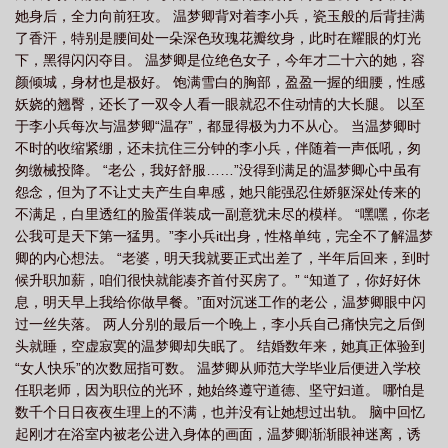
她身后，全力向前狂攻。 温梦卿背对着李小兵，瓷玉般的后背挂满
语
星星之火的意思二年级上册
星星之火可燎原的理解
星星之火猜一数
了香汗，特别是腰间处一朵深色玫瑰花瓣纹身，此时在耀眼的灯光
字
星星之火可以撩源出自
星星之火是aabc的词语吗
星星之火指的是什
下，黑得闪闪夺目。 温梦卿是位绝色女子，今年才二十六的她，容
么
星星之火可以燎原是谁说的
星星之火读音
星星之火的拼音
星星之火
颜倾城，身材也是极好。 饱满雪白的胸部，盈盈一握的细腰，性感
妖娆的翘臀，还长了一双令人看一眼就忍不住动情的大长腿。 以至
造句简单一点
星星之火表面上指的是什么实际上指的是什么
星星之火类似的词
于李小兵每次与温梦卿“温存”，都显得极为力不从心。 当温梦卿时
语AABC
星星之火代表什么数字
星星之火舞蹈
星星之火可以燎原原
不时的收缩紧绷，还未抗住三分钟的李小兵，伴随着一声低吼，匆
文
星星之火是四字词语吗
星星之火这样的词语有哪些
星星之火是成语
匆缴械投降。 “老公，我好舒服……”没得到满足的温梦卿心中虽有
怨念，但为了不让丈夫产生自卑感，她只能强忍住娇躯深处传来的
吗
星星之火亦可燎原出自什么地方
星星之火是光源吗
星星之火指的是什么
不满足，白里透红的脸蛋佯装成一副意犹未尽的模样。 “嘿嘿，你老
意思二年级
星星之火在课文中指的是什么
星星之火aabc式的词语二年
公我可是天下第一猛男。”李小兵it出身，性格单纯，完全不了解温梦
级
星星之火可以燎源
星星之火指的是
星星之火可以撩源在哪个地方提
卿的内心想法。 “老婆，明天我就要正式出差了，半年后回来，到时
出
候升职加薪，咱们很快就能凑齐首付买房了。” “知道了，你好好休
星星之火猜数字
星星之火英语
星星之火美剧
星星之火亦可燎原读后
息，明天早上我给你做早餐。”面对沉迷工作的老公，温梦卿眼中闪
感
星星之火可以撩源文章
星星之火能够燎原是什么意思
星星之火作
过一丝失落。 两人分别的最后一个晚上，李小兵自己痛快完之后倒
者
星星之火是什么数字
星星之火可以撩原是什么生肖
星星之火可以燎原什
头就睡，空虚寂寞的温梦卿却失眠了。 结婚数年来，她真正体验到
么意思
星星之火的意思
星星之火可燎原的意思
星星之火可以撩源背
“女人快乐”的次数屈指可数。 温梦卿从师范大学毕业后便进入学校
任职老师，因为职位的光环，她始终遵守道德、坚守妇道。 哪怕是
景
星星之火打一最佳生肖
星星之火可以撩你全文免费阅读
星星之火免费阅
数千个日日夜夜生理上的不满，也并没有让她想过出轨。 脑中回忆
读
星星之火下一句怎么接
星星之火电视剧
星星之火造句二年级
星星之
起刚才在浴室内被老公进入身体的画面，温梦卿渐渐眼神迷离，诱