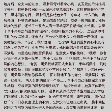
她身后，全力向前狂攻。 温梦卿背对着李小兵，瓷玉般的后背挂满
最佳生肖
星星之火可以撩源文章
星星之火造句简单一点
星星之火读
了香汗，特别是腰间处一朵深色玫瑰花瓣纹身，此时在耀眼的灯光
音
星星之火能够燎原是什么意思
星星之火可以燎原出自哪里
星星之火的意
下，黑得闪闪夺目。 温梦卿是位绝色女子，今年才二十六的她，容
思
星星之火可以撩源在哪个地方提出
星星之火下一句
星星之火类似的词语
颜倾城，身材也是极好。 饱满雪白的胸部，盈盈一握的细腰，性感
妖娆的翘臀，还长了一双令人看一眼就忍不住动情的大长腿。 以至
AABC
星星之火可以撩源是谁写的
星星之火指的是什么
星星之火代表什么
于李小兵每次与温梦卿“温存”，都显得极为力不从心。 当温梦卿时
数字
星星之火造句二年级简单
星星之火的寓意和象征
可以撩源
星星之
不时的收缩紧绷，还未抗住三分钟的李小兵，伴随着一声低吼，匆
火亦可燎原
星星之火的意思二年级上册
星星之火表面上指的是什么实际上指的
匆缴械投降。 “老公，我好舒服……”没得到满足的温梦卿心中虽有
怨念，但为了不让丈夫产生自卑感，她只能强忍住娇躯深处传来的
是什么
星星之火在课文中指的是什么
星星之火可以燎原
星星之火英
不满足，白里透红的脸蛋佯装成一副意犹未尽的模样。 “嘿嘿，你老
语
星星之火造句
星星之火图片
星星之火是成语吗
星星之火 歌
公我可是天下第一猛男。”李小兵it出身，性格单纯，完全不了解温梦
词
星星之火造句二年级
星星之火可以燎原原文
星星之火可以燎原是谁说
卿的内心想法。 “老婆，明天我就要正式出差了，半年后回来，到时
的
候升职加薪，咱们很快就能凑齐首付买房了。” “知道了，你好好休
星星之火可以撩源出自
星星之火在线观看
星星之火是词语吗
星星之
息，明天早上我给你做早餐。”面对沉迷工作的老公，温梦卿眼中闪
火可以燎原什么意思
星星之火可以撩源时间
星星之火免费阅读
星星之火猜
过一丝失落。 两人分别的最后一个晚上，李小兵自己痛快完之后倒
数字
星星之火美剧
星星之火可燎原的意思
星星之火作者
星星之火舞蹈
头就睡，空虚寂寞的温梦卿却失眠了。 结婚数年来，她真正体验到
完整版
星星之火是aabc的词语吗
星星之火歌曲
星星之火算不算
“女人快乐”的次数屈指可数。 温梦卿从师范大学毕业后便进入学校
任职老师，因为职位的光环，她始终遵守道德、坚守妇道。 哪怕是
AABC
星星之火可以撩你全文免费阅读
星星之火k线形态
星星之火亦可燎
数千个日日夜夜生理上的不满，也并没有让她想过出轨。 脑中回忆
原读后感
星星之火可以撩原文
星星之火这样的词语有哪些
星星之火可以燎
起刚才在浴室内被老公进入身体的画面，温梦卿渐渐眼神迷离，诱