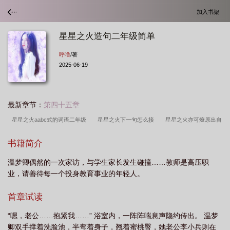
加入书架
星星之火造句二年级简单
呼噜
/著
2025-06-19
最新章节：
第四十五章
星星之火aabc式的词语二年级
星星之火下一句怎么接
星星之火亦可燎原出自
什么地方
星星之火可以燎源
星星之火指的是什么意思
星星之火电影
星
书籍简介
星之火可以撩原是什么生肖
星星之火指的是什么意思二年级
星星之火舞
温梦卿偶然的一次家访，与学生家长发生碰撞……教师是高压职
蹈
星星之火可以撩源原文
星星之火指什么
星星之火的拼音
星星之火可
业，请善待每一个投身教育事业的年轻人。
以撩源什么意思
星星之火代表数字几
星星之火仿写词语
星星之火是什么数
字
星星之火电视剧
星星之火照样子写词语
星星之火可以燎远
星星之火
首章试读
可以撩源背景
星星之火可燎原的理解
星星之火可以撩源
星星之火AABC
“嗯，老公……抱紧我……” 浴室内，一阵阵喘息声隐约传出。 温梦
式
星星之火指的是
星星之火足以燎原
星星之火是光源吗
星星之火打一
卿双手撑着洗脸池，半弯着身子，翘着蜜桃臀，她老公李小兵则在